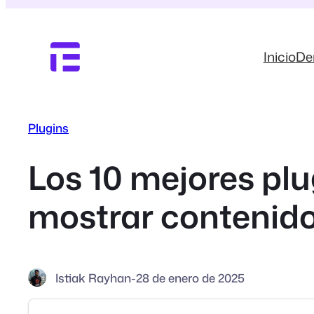
Saltar
al
contenido
Inicio
D
Plugins
Los 10 mejores pl
mostrar contenid
Istiak Rayhan
-
28 de enero de 2025