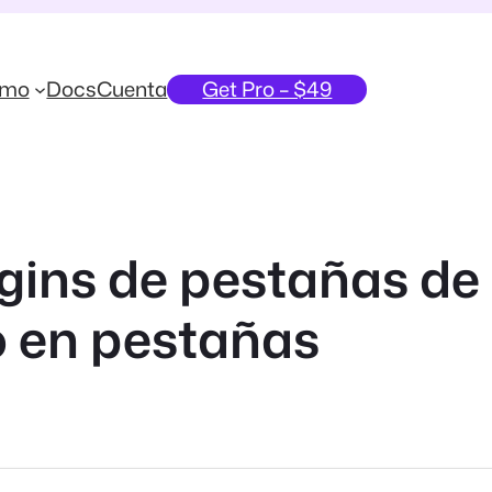
emo
Docs
Cuenta
Get Pro – $49
ugins de pestañas d
o en pestañas