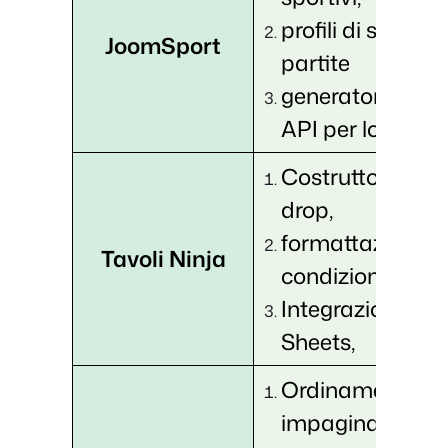
profili di squadr
JoomSport
partite
generatore, inte
API per lo sport
Costruttore dra
drop,
formattazione
Tavoli Ninja
condizionale,
Integrazione di
Sheets,
Ordinamento,
impaginazione, 