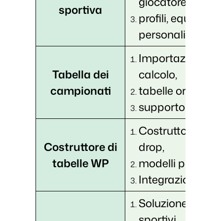
giocatore
sportiva
profili, equazioni
personalizzate, 
Importazione di f
Tabella dei
calcolo,
campionati
tabelle ordinabili
supporto per le
Costruttore dra
Costruttore di
drop,
tabelle WP
modelli precostit
Integrazione di
Soluzione comple
sportivi,