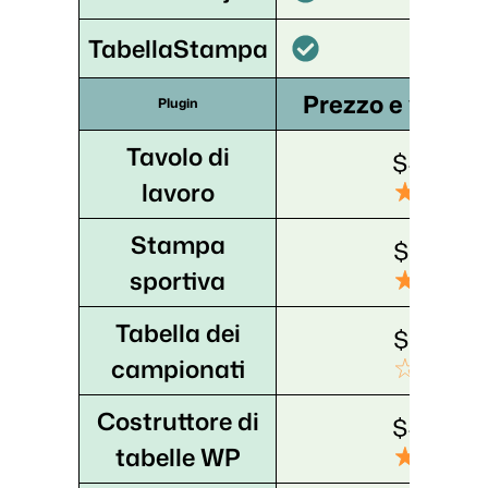
TabellaStampa
Prezzo e valuta
Plugin
Tavolo di
$49/an
lavoro
Stampa
$99/an
sportiva
Tabella dei
$29/an
campionati
Costruttore di
$49/an
tabelle WP