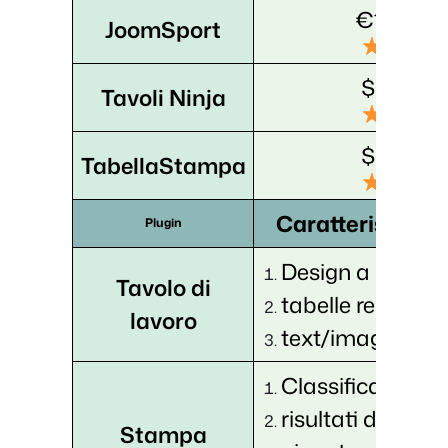
€129/an
JoomSport
$55/an
Tavoli Ninja
$79/an
TabellaStampa
Caratteristiche 
Plugin
Design a blocchi
Tavolo di
tabelle reattive,
lavoro
text/images/but
Classifica auto
risultati delle par
Stampa