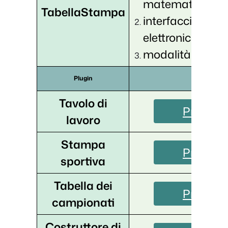
matematiche,
TabellaStampa
interfaccia del f
elettronico,
modalità reattiv
CTA
Plugin
Tavolo di
Prova or
lavoro
Stampa
Prova or
sportiva
Tabella dei
Prova or
campionati
Costruttore di