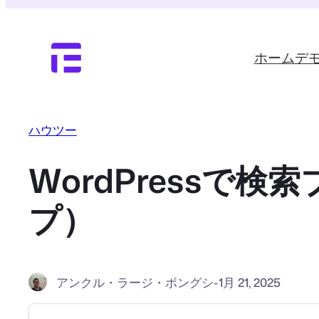
内
容
を
ホーム
デ
ス
キ
ッ
プ
ハウツー
WordPressで
プ）
アンクル・ラージ・ボングシ
-
1月 21, 2025