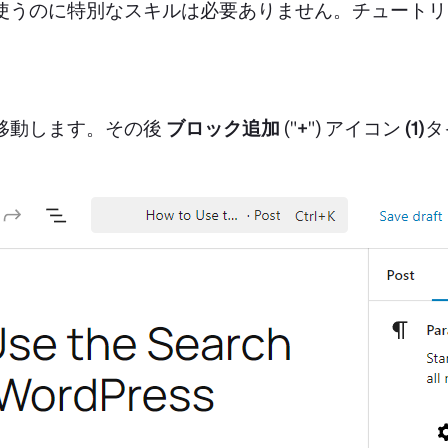
使うのに特別なスキルは必要ありません。チュートリ
移動します。その後
ブロック追加
("
+
") アイコン
(1)
タ