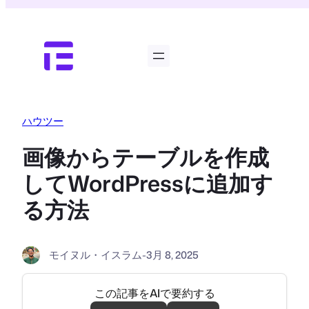
内
容
を
ス
キ
ッ
プ
ハウツー
画像からテーブルを作成
してWordPressに追加す
る方法
モイヌル・イスラム
-
3月 8, 2025
この記事をAIで要約する