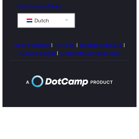
Kant-en-klare Tables
Dutch
Voorwaarden
|
Privacy
|
Restitutiebeleid
|
Cookiebeleid
|
Ondersteuningsbeleid