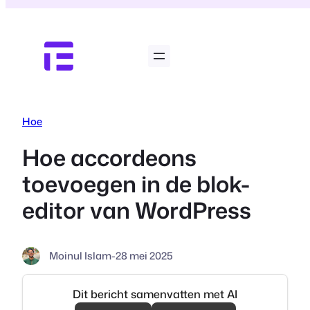
Ga
naar
de
inhoud
Hoe
Hoe accordeons
toevoegen in de blok-
editor van WordPress
Moinul Islam
-
28 mei 2025
Dit bericht samenvatten met AI