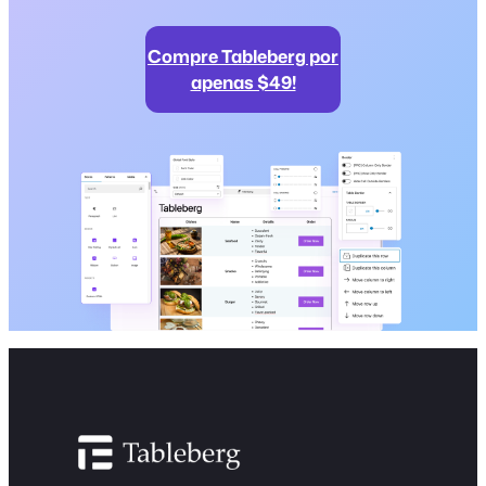
Compre Tableberg por
apenas $49!