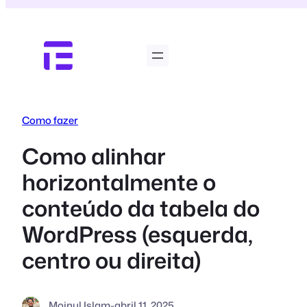
Pular
para
o
conteúdo
Como fazer
Como alinhar
horizontalmente o
conteúdo da tabela do
WordPress (esquerda,
centro ou direita)
Moinul Islam
-
abril 11, 2025