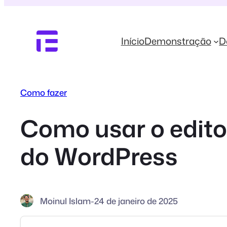
Pular
para
o
Início
Demonstração
D
conteúdo
Como fazer
Como usar o editor
do WordPress
Moinul Islam
-
24 de janeiro de 2025