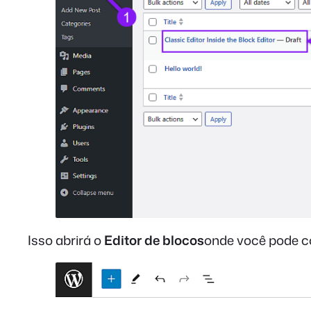
Isso abrirá o
Editor de blocos
onde você pode c