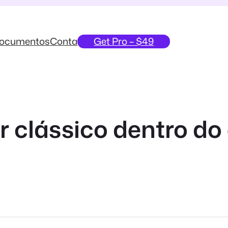
ocumentos
Conta
Get Pro – $49
 clássico dentro do 