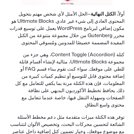
أولاً،
الكتل النهائية
—الحل الأمثل لأي شخص مهتم بتحويل
المحتوى العادي إلى شيء غير عادي. Ultimate Blocks هو
مكون إضافي لبرنامج WordPress يعمل على توسيع قدرات
محرر Gutenberg من خلال مجموعة متنوعة من الكتل
المفيدة المصممة خصيصًا للمدونين ومُسوقي المحتوى.
كتلة Content Toggle (Accordion)، وهي جزء من
مجموعة Ultimate Blocks، مثالية لإنشاء أقسام قابلة
للطي على موقعك. سواء كنت تقوم ببناء قسم FAQ أو
إضافة محتوى قابل للتوسيع أو تنظيم كميات كبيرة من
المعلومات، فإن هذه الكتلة مرنة بما يكفي للتعامل مع كل
ذلك. يحافظ تخطيط الأكورديون البديهي على نظافة
الصفحات وسهولة التنقل فيها، خاصة عندما تتعامل مع
محتوى واسع النطاق.
توفر هذه الكتلة ميزات متقدمة مثل دعم مخطط الأسئلة
الشائعة لتحسين محركات البحث، وتخصيص الألوان لتتناسب
مع موضوع موقعك، وخيار تضمين كتل إضافية داخل عناصر