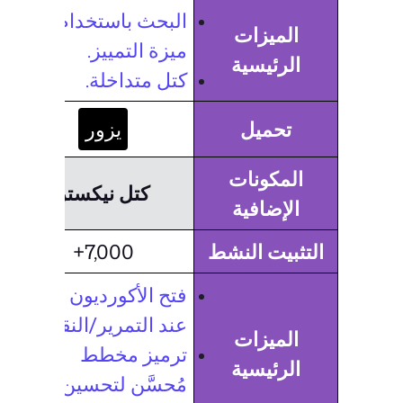
البحث باستخدام
الميزات
ميزة التمييز.
الرئيسية
كتل متداخلة.
تحميل
يزور
المكونات
كتل نيكستر
الإضافية
التثبيت النشط
7,000+
فتح الأكورديون
عند التمرير/النقر.
الميزات
ترميز مخطط
الرئيسية
مُحسَّن لتحسين