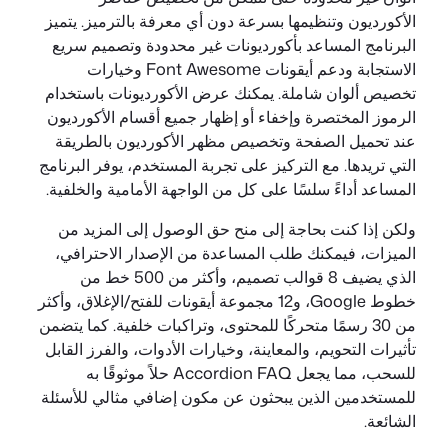
الأكورديون وتنظيمها بسرعة دون أي معرفة بالترميز. يتميز
البرنامج المساعد بأكورديونات غير محدودة وتصميم سريع
الاستجابة ودعم أيقونات Font Awesome وخيارات
تخصيص ألوان شاملة. يمكنك عرض الأكورديونات باستخدام
الرموز المختصرة وإخفاء أو إظهار جميع أقسام الأكورديون
عند تحميل الصفحة وتخصيص مظهر الأكورديون بالطريقة
التي تريدها. مع التركيز على تجربة المستخدم، يوفر البرنامج
المساعد أداءً سلسًا على كل من الواجهة الأمامية والخلفية.
ولكن إذا كنت بحاجة إلى منح حق الوصول إلى المزيد من
الميزات، فيمكنك طلب المساعدة من الإصدار الاحترافي،
الذي يضيف 8 قوالب تصميم، وأكثر من 500 خط من
خطوط Google، و12 مجموعة أيقونات للفتح/الإغلاق، وأكثر
من 30 رسمًا متحركًا للمحتوى، وتراكبات خلفية. كما يتضمن
تأثيرات التحويم، والمعاينة، وخيارات الأدوات، والفرز القابل
للسحب، مما يجعل Accordion FAQ حلاً موثوقًا به
للمستخدمين الذين يبحثون عن مكون إضافي مثالي للأسئلة
الشائعة.