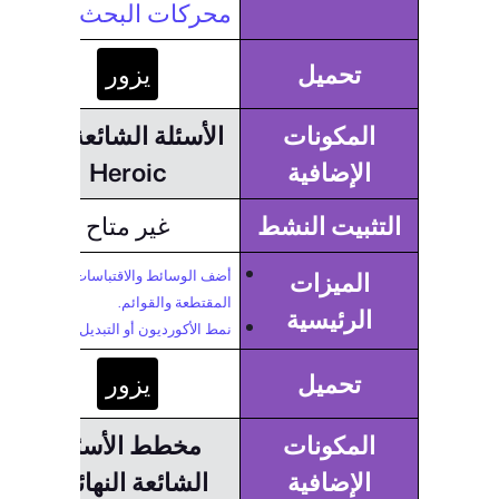
محركات البحث.
تحميل
يزور
المكونات
الأسئلة الشائعة عن
الإضافية
Heroic
التثبيت النشط
غير متاح
أضف الوسائط والاقتباسات
الميزات
المقتطعة والقوائم.
الرئيسية
نمط الأكورديون أو التبديل.
تحميل
يزور
المكونات
مخطط الأسئلة
الإضافية
الشائعة النهائي