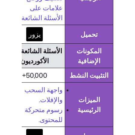
علامات على
الأسئلة الشائعة.
تحميل
يزور
المكونات
الأسئلة الشائعة حول
الإضافية
الأكورديون
التثبيت النشط
50,000+
واجهة السحب
الميزات
والإفلات.
الرئيسية
رسوم متحركة
للمحتوى.