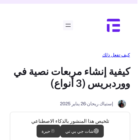
تخطى
إلى
المحتوى
كيف تفعل ذلك
كيفية إنشاء مربعات نصية في
ووردبريس (3 أنواع)
إستياك ريحان
·
26 يناير 2025
تلخيص هذا المنشور بالذكاء الاصطناعي
شات جي بي تي
حيرة