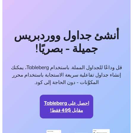
أنشئ جداول ووردبريس
جميلة - بصريًا!
قل وداعًا للجداول المملة. باستخدام Tableberg، يمكنك
إنشاء جداول تفاعلية سريعة الاستجابة باستخدام محرر
المكوِّنات - دون الحاجة إلى كود.
احصل على Tableberg
مقابل $49 فقط!