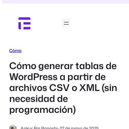
Saltar
al
contenido
Cómo
Cómo generar tablas de
WordPress a partir de
archivos CSV o XML (sin
necesidad de
programación)
Ankur Raj Bongshi
-
27 de mayo de 2025