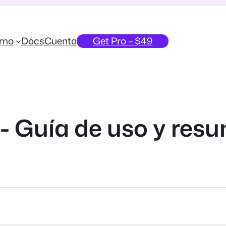
emo
Docs
Cuenta
Get Pro – $49
- Guía de uso y res