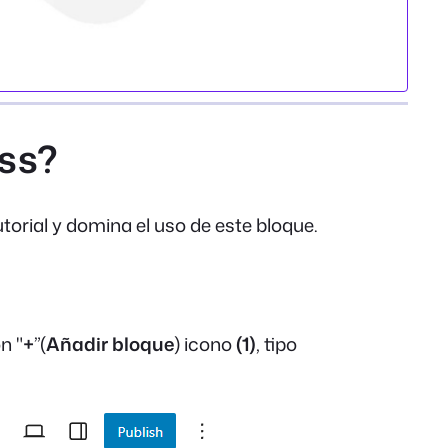
ess?
torial y domina el uso de este bloque.
n "
+
”(
Añadir bloque
) icono
(1)
, tipo