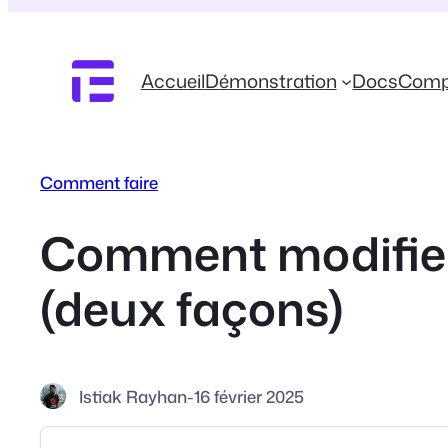
Aller
au
contenu
Accueil
Démonstration
Docs
Comp
Comment faire
Comment modifier 
(deux façons)
Istiak Rayhan
-
16 février 2025