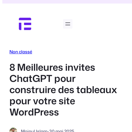
Aller
au
contenu
Non classé
8 Meilleures invites
ChatGPT pour
construire des tableaux
pour votre site
WordPress
Moinul Islam
-
30 mai 2025