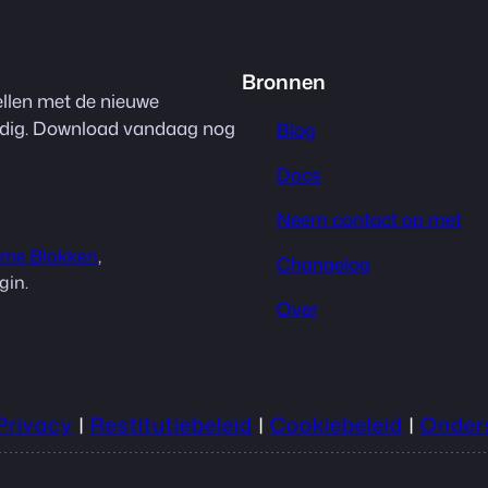
Bronnen
llen met de nieuwe
odig. Download vandaag nog
Blog
Docs
Neem contact op met
eme Blokken
,
Changelog
gin.
Over
Privacy
|
Restitutiebeleid
|
Cookiebeleid
|
Onder