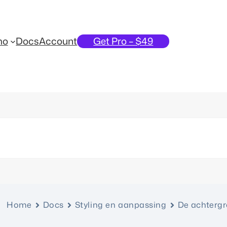
mo
Docs
Account
Get Pro – $49
Home
Docs
Styling en aanpassing
De achtergr