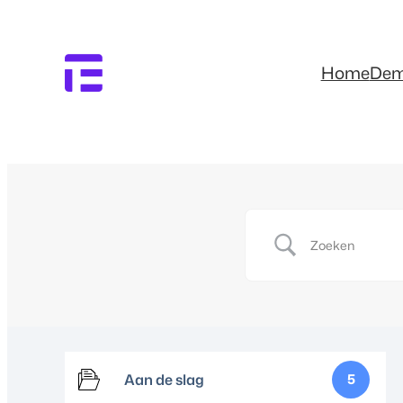
Home
De
Aan de slag
5