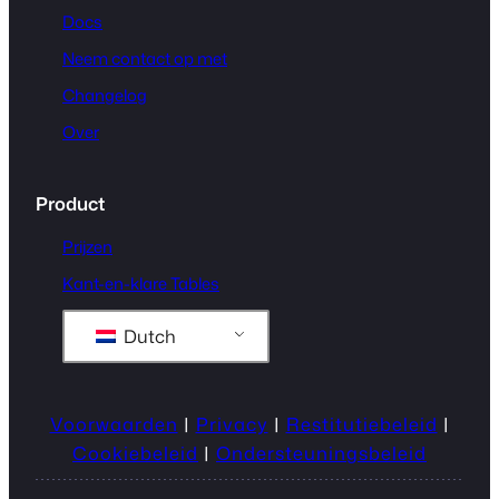
Docs
Neem contact op met
Changelog
Over
Product
Prijzen
Kant-en-klare Tables
Dutch
Voorwaarden
|
Privacy
|
Restitutiebeleid
|
Cookiebeleid
|
Ondersteuningsbeleid