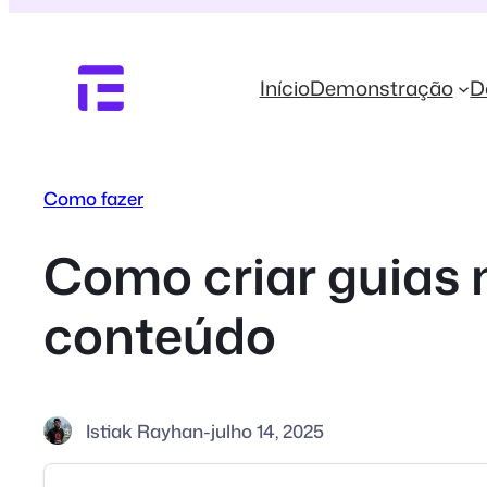
Pular
para
o
Início
Demonstração
D
conteúdo
Como fazer
Como criar guias 
conteúdo
Istiak Rayhan
-
julho 14, 2025