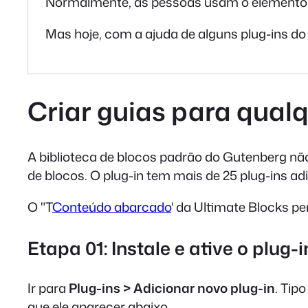
Normalmente, as pessoas usam o elemento de
Mas hoje, com a ajuda de alguns plug-ins d
Criar guias para qual
A biblioteca de blocos padrão do Gutenberg nã
de blocos. O plug-in tem mais de 25 plug-ins a
O "T
Conteúdo abarcado
' da Ultimate Blocks p
Etapa 01: Instale e ative o plug-
Ir para
Plug-ins > Adicionar novo plug-in
. Tip
que ele aparecer abaixo.