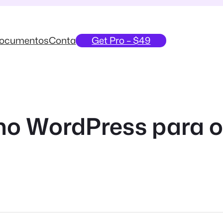
ocumentos
Conta
Get Pro – $49
no WordPress para o