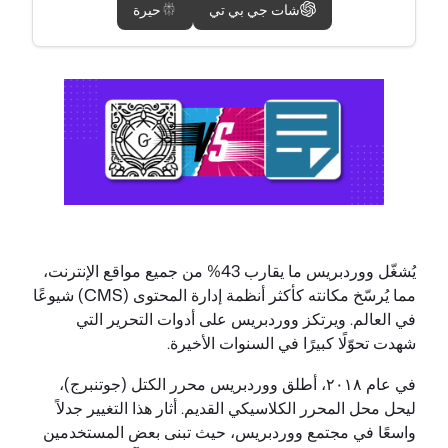
شات جي بي تي
حيرة
يُشغّل ووردبريس ما يقارب 43% من جميع مواقع الإنترنت،
مما يُرسّخ مكانته كأكثر أنظمة إدارة المحتوى (CMS) شيوعًا
في العالم. ويرتكز ووردبريس على أدوات التحرير التي
شهدت تحوّلًا كبيرًا في السنوات الأخيرة.
في عام ٢٠١٨، أطلق ووردبريس محرر الكتل (جوتنبرج)،
ليحل محل المحرر الكلاسيكي القديم. أثار هذا التغيير جدلاً
واسعًا في مجتمع ووردبريس، حيث تبنى بعض المستخدمين