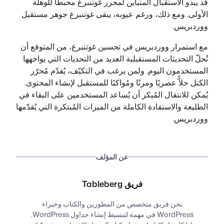
قد يبدو الاستقبال المتباين لمحرر غوتنبرغ محبطًا للوهلة
الأولى. ومع ذلك، ورغم عيوبه، يبقى غوتنبرغ جوهر مستقبل
ووردبريس.
مع استمرار ووردبريس في تحسين غوتنبرغ، من المتوقع أن
تُحلّ التحديثات المستقبلية العديد من التحديات التي يواجهها
المستخدمون اليوم. ولمن يرغب في التكيّف، يُقدّم مُحرّر
الكتل حلاًّ عصريًا ومرنًا ومُواكبًا للمستقبل لإنشاء المحتوى.
يُمكن للانتقال المُبكر أن يُساعد المستخدمين على البقاء في
الطليعة والاستفادة الكاملة من الميزات المُبتكرة التي يُقدّمها
ووردبريس.
عن المؤلف
فريق Tableberg
نحن فريق متخصص من المطورين والكتاب وخبراء
WordPress في مهمة لتبسيط إنشاء جداول WordPress.