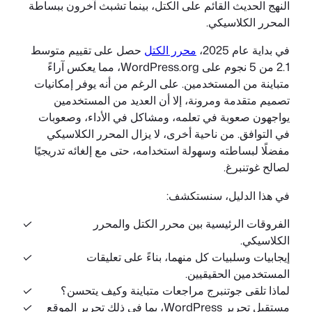
النهج الحديث القائم على الكتل، بينما تشبث آخرون ببساطة
المحرر الكلاسيكي.
في بداية عام 2025،
محرر الكتل
حصل على تقييم متوسط
2.1 من 5 نجوم على WordPress.org، مما يعكس آراءً
متباينة من المستخدمين. على الرغم من أنه يوفر إمكانيات
تصميم متقدمة ومرونة، إلا أن العديد من المستخدمين
يواجهون صعوبة في تعلمه، ومشاكل في الأداء، وصعوبات
في التوافق. من ناحية أخرى، لا يزال المحرر الكلاسيكي
مفضلًا لبساطته وسهولة استخدامه، حتى مع إلغائه تدريجيًا
لصالح غوتنبرغ.
في هذا الدليل، سنستكشف:
الفروقات الرئيسية بين محرر الكتل والمحرر
الكلاسيكي.
إيجابيات وسلبيات كل منهما، بناءً على تعليقات
المستخدمين الحقيقيين.
لماذا تلقى جوتنبرج مراجعات متباينة وكيف يتحسن؟
مستقبل تحرير WordPress، بما في ذلك تحرير الموقع