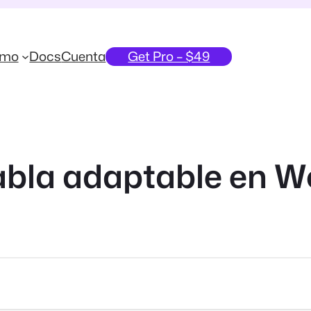
emo
Docs
Cuenta
Get Pro – $49
abla adaptable en W