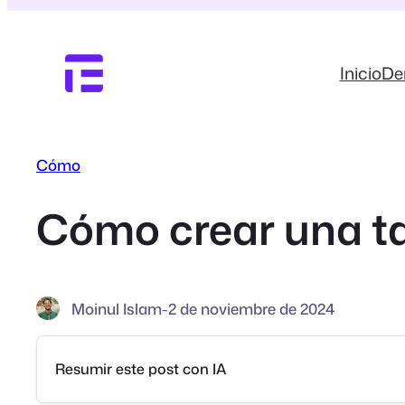
Saltar
al
contenido
Inicio
D
Cómo
Cómo crear una t
Moinul Islam
-
2 de noviembre de 2024
Resumir este post con IA