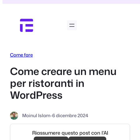
Vai
al
contenuto
Come fare
Come creare un menu
per ristoranti in
WordPress
Moinul Islam
-
6 dicembre 2024
Riassumere questo post con l'AI