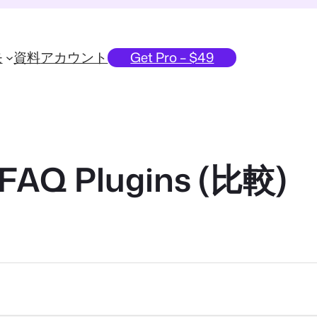
モ
資料
アカウント
Get Pro – $49
 FAQ Plugins (比較)