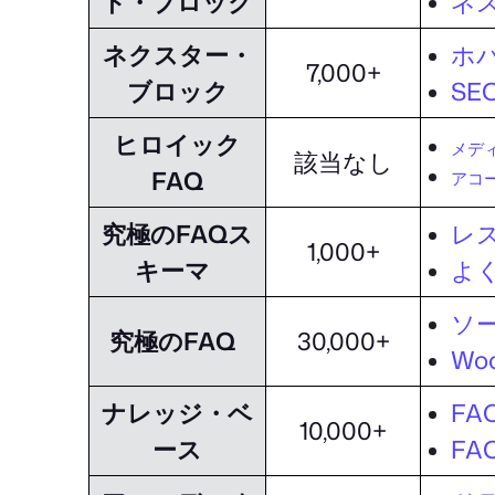
ト・ブロック
ネ
ネクスター・
ホ
7,000+
ブロック
SE
ヒロイック
メデ
該当なし
FAQ
アコ
究極のFAQス
レ
1,000+
キーマ
よ
ソ
究極のFAQ
30,000+
Wo
ナレッジ・ベ
F
10,000+
ース
F