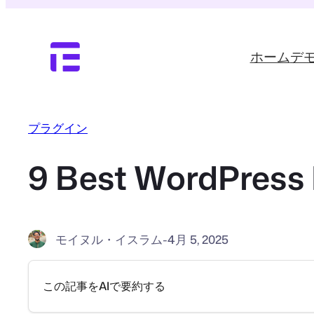
内
容
を
ホーム
デ
ス
キ
ッ
プ
プラグイン
9 Best WordPress
モイヌル・イスラム
-
4月 5, 2025
この記事をAIで要約する