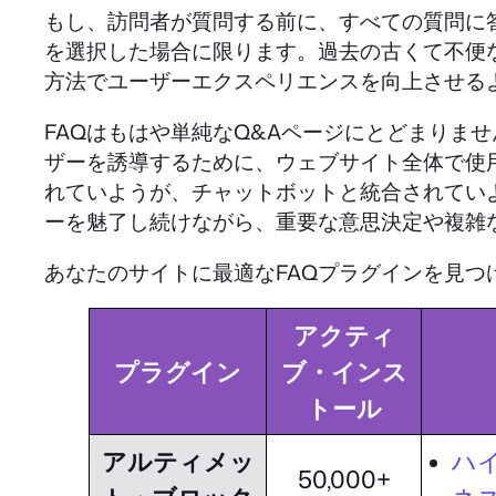
もし、訪問者が質問する前に、すべての質問に
を選択した場合に限ります。過去の古くて不便
方法でユーザーエクスペリエンスを向上させる
FAQはもはや単純なQ&Aページにとどまりま
ザーを誘導するために、ウェブサイト全体で使
れていようが、チャットボットと統合されてい
ーを魅了し続けながら、重要な意思決定や複雑
あなたのサイトに最適なFAQプラグインを見
アクティ
プラグイン
ブ・インス
トール
アルティメッ
ハ
50,000+