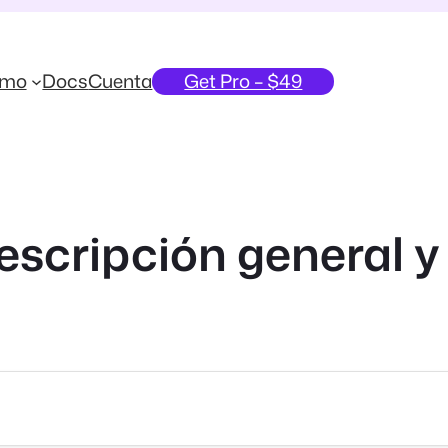
emo
Docs
Cuenta
Get Pro – $49
descripción general y