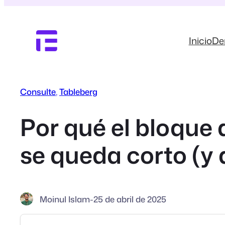
Saltar
al
contenido
Inicio
D
Consulte
, 
Tableberg
Por qué el bloque
se queda corto (y 
Moinul Islam
-
25 de abril de 2025