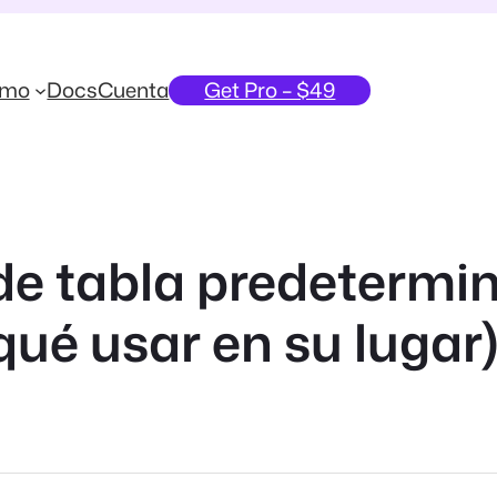
emo
Docs
Cuenta
Get Pro – $49
 de tabla predeterm
qué usar en su lugar