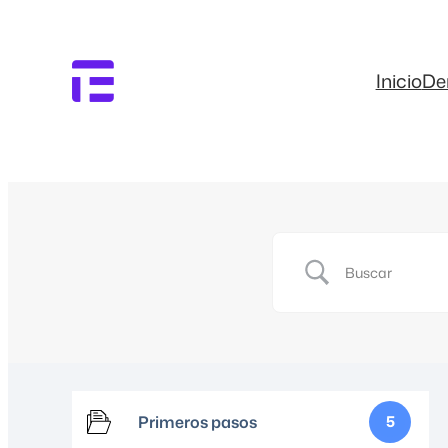
Inicio
D
Primeros pasos
5