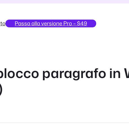
to
Passa alla versione Pro – $49
 blocco paragrafo in
)