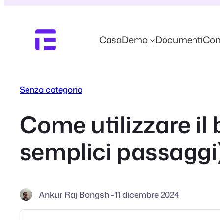
Vai
al
contenuto
Casa
Demo
Documenti
Con
Senza categoria
Come utilizzare il
semplici passaggi
Ankur Raj Bongshi
-
11 dicembre 2024